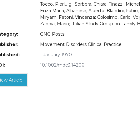
Tocco, Pierluigi; Sorbera, Chiara; Tinazzi, Mich
Enza Maria; Albanese, Alberto; Blandini, Fabio;
Miryam; Fetoni, Vincenza; Colosimo, Carlo; Vol
Zappia, Mario; Italian Study Group on Family H
tegory:
GNG Posts
blisher:
Movement Disorders Clinical Practice
blished:
1 January 1970
I:
10.1002/mdc3.14206
iew Article