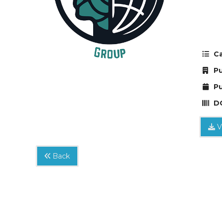
Ca
Pu
Pu
DO
V
Back